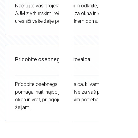
Načrtujte vaš projekt z nami in odkrijte, kako lahko
AJM z vrhunskimi rešitvami za okna in vrata
uresniči vaše želje po popolnem domu.
Pridobite osebnega svetovalca
Pridobite osebnega svetovalca, ki vam bo
pomagal najti najboljše rešitve za vaš projekt
oken in vrat, prilagojene vašim potrebam in
željam.