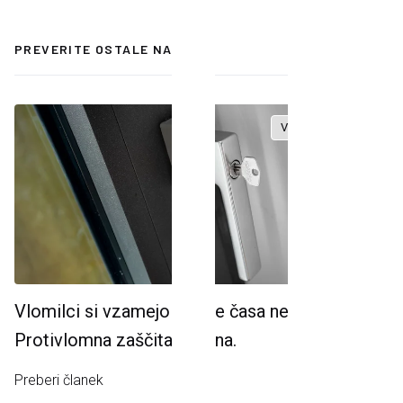
Vsi nasveti
PREVERITE OSTALE NASVETE
Varnost
Okna
Vlomilci si vzamejo vse, le časa ne.
Protivlomna zaščita in okna.
Preberi članek