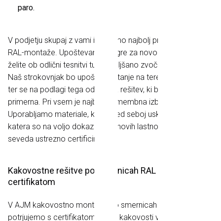
paro.
V podjetju skupaj z vami izberemo najbolj primeren način
RAL-montaže. Upoštevamo ali gre za novogradnjo, ali
želite ob odlični tesnitvi tudi izboljšano zvočno izolacijo, ipd.
Naš strokovnjak bo upošteval stanje na terenu in vaše želje
ter se na podlagi tega odločil za rešitev, ki bo najbolj
primerna. Pri vsem je najbolj pomembna izbira materialov.
Uporabljamo materiale, ki so med seboj usklajeni in za
katera so na voljo dokazila o njihovih lastnostih ter so
seveda ustrezno certificirani.
Kakovostne rešitve po smernicah RAL dokazane s
certifikatom
V AJM kakovostno montažo po smernicah RAL že leta
potrjujemo s certifikatom "Znak kakovosti v graditeljstvu za