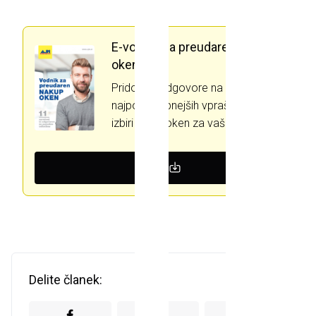
E-vodnik za preudaren nakup
oken
Pridobite odgovore na 11
najpomembnejših vprašanj pri
izbiri novih oken za vaš dom.
Prenesi
Delite članek: