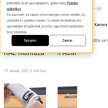
piškotkih, ki jih uporabljamo, glejte našo
Politiko
piškotkov
.
MENI
Če zavrnete, se vašim informacijam ne bo sledilo, ko
obiščete to spletno mesto. V vašem brskalniku bo
Podpor
Zakaj i
O podje
Kariera
uporabljen en piškotek, ki si bo zapomnil nastavitev
Nasveti
Katalo
Novice
Reference
brez sledenja.
Središče za 
Zakaj AJM
O nas
Pridružite se
Sprejmi
Zavrni
Naročilo serv
Nagrade in d
Zgodovina
RAL-montaža oken AJM
Prijava rekla
Certifikati
Proizvodnja
Okna
Prijava nedok
Družbena odg
.
17. januar, 2021
2 min branja
Naročilo doda
Osebna izkaz
Naročilo vzdr