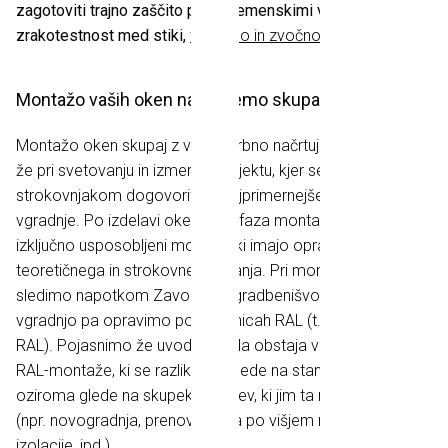
zagotoviti trajno zaščito pred vremenskimi vplivi,
zrakotestnost med stiki,
toplotno in zvočno zaščito
.
Montažo vaših oken načrtujemo skupaj z vami
Montažo oken skupaj z vami skrbno načrtujemo. Začne se
že pri svetovanju in izmeri na objektu, kjer se skupaj z našim
strokovnjakom dogovorite o najprimernejšem načinu
vgradnje. Po izdelavi oken sledi faza montaže. Izvajajo jo
izključno usposobljeni monterji, ki imajo opravljen izpit iz
teoretičnega in strokovnega znanja. Pri montaži oken
sledimo napotkom Zavoda za gradbenišvo Ljubljana,
vgradnjo pa opravimo po smernicah RAL (t.i. standardu
RAL). Pojasnimo že uvodoma, da obstaja več različnih vrst
RAL-montaže, ki se razlikujejo glede na stanje na terenu
oziroma glede na skupek kriterijev, ki jim ta mora zadostiti
(npr. novogradnja, prenova, želja po višjem nivoju zvočne
izolacije, ipd.).