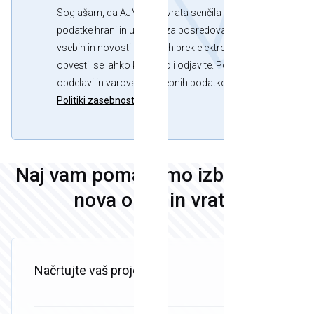
Soglašam, da AJM okna vrata senčila d.o.o. osebne
podatke hrani in uporabi za posredovanje strokovnih
vsebin in novosti o izdelkih prek elektronske pošte. Od
obvestil se lahko kadar koli odjavite. Podrobnosti o
obdelavi in varovanju osebnih podatkov se nahajajo v
Politiki zasebnosti.
Naj vam pomagamo izbrati vaša
nova okna in vrata!
Načrtujte vaš projekt