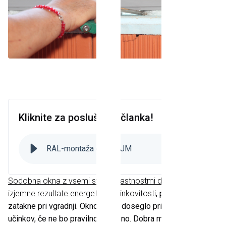
Okna, balkonska vrata
in drsni sistemi
Kliknite za poslušanje članka!
RAL-montaža oken AJM
3
:
26
Sodobna okna z vsemi svojimi lastnostmi dosegajo
izjemne rezultate energetske učinkovitosti
, pogosto pa se
zatakne pri vgradnji. Okno ne bo doseglo pričakovanih
učinkov, če ne bo pravilno vgrajeno. Dobra montaža mora