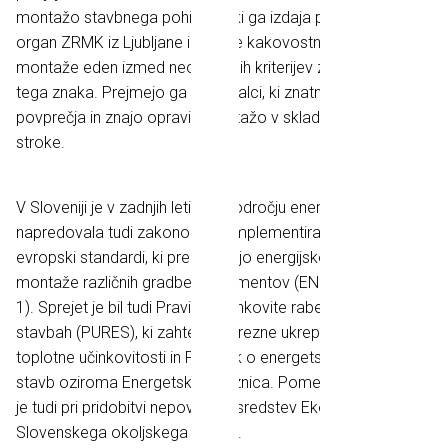
montažo stavbnega pohištva", ki ga izdaja pooblaščeni
organ ZRMK iz Ljubljane in kjer je kakovostna izvedba RAL-
montaže eden izmed neobhodnih kriterijev za pridobitev
tega znaka. Prejmejo ga le izvajalci, ki znatno odstopajo od
povprečja in znajo opraviti montažo v skladu z vsemi pravili
stroke.
V Sloveniji je v zadnjih letih na področju energetske gradnje
napredovala tudi zakonodaja. Implementirani so bili
evropski standardi, ki predpisujejo energijsko varčne načine
montaže različnih gradbenih elementov (EN SIST 14 351-
1). Sprejet je bil tudi Pravilnik učinkovite rabe energije v
stavbah (PURES), ki zahteva ustrezne ukrepe za izboljšanje
toplotne učinkovitosti in Pravilnik o energetskih izkazih
stavb oziroma Energetska izkaznica. Pomemben pogoj pa
je tudi pri pridobitvi nepovratnih sredstev Eko sklada -
Slovenskega okoljskega sklada.