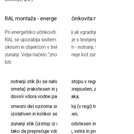
RAL montaža - energetsko učinkovita montaža
Pri energetsko učinkoviti vgradnji ali vgradnji po smernicah
RAL se uporablja sisitem vgradnje s tesnjenjem fuge med
oknom in objektom v treh ravneh - notranji, vmesni in
zunanji. Velja načelo "znotraj tesneje kot zunaj", zato mora
biti:
notranji stik (ki se nahaja na vstopu v rego; stik okvirja in
ometa) zrakotesen in paroneprepusten, zato da ne
dovoli vdora vodne pare in zraka;
vmesni del oziroma srednji sloj (v regi) toplotno
izolativen in kolikor se da tesen;
zunanji stik (izstop iz rege) vodotesen in paroprepusten,
tako da preprečuje vdor dežja, vetra in prepušča vodno