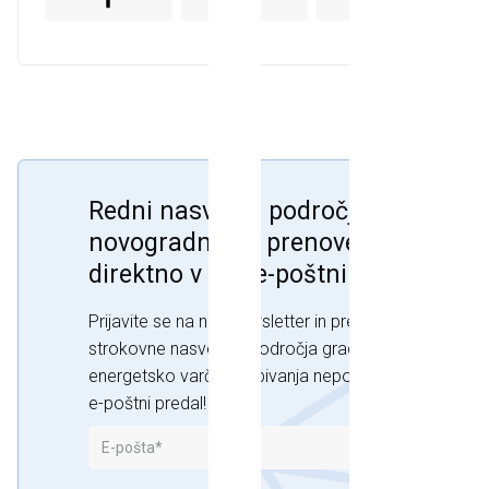
Redni nasveti s področja
novogradnje in prenove doma
direktno v vaš e-poštni predal!
Prijavite se na naš newsletter in prejemajte
strokovne nasvete s področja gradnje, prenove in
energetsko varčnega bivanja neposredno v svoj
e-poštni predal!