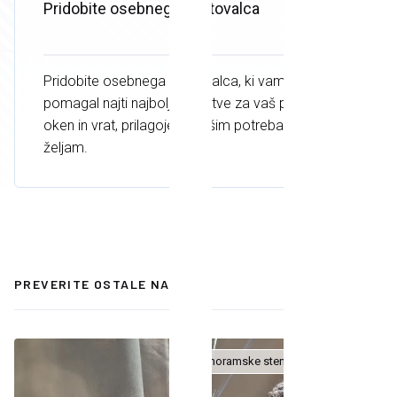
Pridobite osebnega svetovalca
Pridobite osebnega svetovalca, ki vam bo
pomagal najti najboljše rešitve za vaš projekt
oken in vrat, prilagojene vašim potrebam in
željam.
Vsi nasveti
PREVERITE OSTALE NASVETE
Panoramske stene
Okna
+