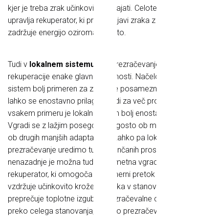
kjer je treba zrak učinkovito odvajati. Celoten pretok pa
upravlja rekuperator, ki pri izmenjavi zraka z okoljem
zadržuje energijo oziroma toploto.
Tudi v
lokalnem sistemu
ima prezračevanje s pomočjo
rekuperacije enake glavne prednosti. Načeloma je tak
sistem bolj primeren za zračenje posameznih prostorov, a
lahko se enostavno prilagodi tudi za več prostorov. V
vsakem primeru je lokalni sistem bolj enostavno zasnovan.
Vgradi se z lažjim posegom, pogosto ob menjavi oken ali
ob drugih manjših adaptacijah. Lahko pa lokalno
prezračevanje uredimo tudi v končanih prostorih,
nenazadnje je možna tudi nadometna vgradnja. Vgradi se
rekuperator, ki omogoča dvosmerni pretok zraka in
vzdržuje učinkovito kroženje zraka v stanovanju, hkrati pa
preprečuje toplotne izgube. Prezračevalne cevi ne vodijo
preko celega stanovanja, lokalno prezračevanje se