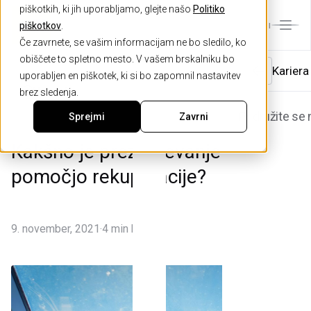
piškotkih, ki jih uporabljamo, glejte našo
Politiko
piškotkov
.
MENI
Če zavrnete, se vašim informacijam ne bo sledilo, ko
obiščete to spletno mesto. V vašem brskalniku bo
Podpor
Zakaj i
O podje
Kariera
uporabljen en piškotek, ki si bo zapomnil nastavitev
Nasveti
Katalo
Novice
Reference
brez sledenja.
Središče za 
Zakaj AJM
O nas
Pridružite se
Sprejmi
Zavrni
Naročilo serv
Nagrade in d
Zgodovina
Kakšno je prezračevanje s
Prijava rekla
Certifikati
Proizvodnja
pomočjo rekuperacije?
Prijava nedok
Družbena odg
Okna
Naročilo doda
Osebna izkaz
.
9. november, 2021
4 min branja
Naročilo vzdr