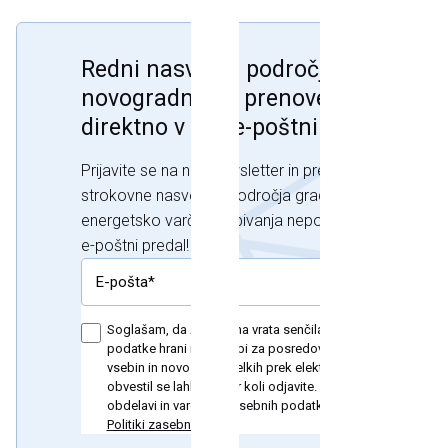
Redni nasveti s področja
novogradnje in prenove doma
direktno v vaš e-poštni predal!
Prijavite se na naš newsletter in prejemajte
strokovne nasvete s področja gradnje, prenove in
energetsko varčnega bivanja neposredno v svoj
e-poštni predal!
Prijava
Soglašam, da AJM okna vrata senčila d.o.o. osebne
podatke hrani in uporabi za posredovanje strokovnih
vsebin in novosti o izdelkih prek elektronske pošte. Od
obvestil se lahko kadar koli odjavite. Podrobnosti o
obdelavi in varovanju osebnih podatkov se nahajajo v
Politiki zasebnosti.