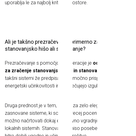
uporablja le za najbolj kritične prostore.
Ali je takšno prezračevanje primerno za
stanovanjsko hišo ali stanovanje?
Prezračevanje s pomočjo rekuperacije je
odlična rešitev
za zračenje stanovanjskih hiš in stanovanj.
Ponekod so
takšni sistemi že predpisani, saj močno prispevajo k
energetski učinkovitosti in preprečujejo izgube.
Druga prednost je v tem, da gre za zelo elegantno
zasnovane sisteme, ki so tudi precej poceni. Vedno je
možno načrtovati dokaj enostavno vgradnjo, sploh pri
lokalnih sistemih. Stanovalci, ki niso posebej zahtevni, bodo
hitro dobili ugodne in učinkovite rešitve.