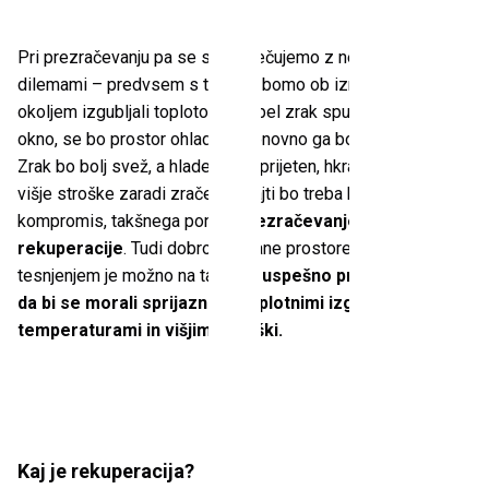
Pri prezračevanju pa se spet srečujemo z nekaterimi
dilemami – predvsem s tem, ali bomo ob izmenjavi zraka z
okoljem izgubljali toploto. Če topel zrak spuščamo skozi
okno, se bo prostor ohladil in ponovno ga bo treba ogrevati.
Zrak bo bolj svež, a hladen in neprijeten, hkrati bomo imeli
višje stroške zaradi zračenja. Najti bo treba boljši
kompromis, takšnega ponuja
prezračevanje s pomočjo
rekuperacije
. Tudi dobro izolirane prostore z nepredušnim
tesnjenjem je možno na ta način
uspešno prezračevati, ne
da bi se morali sprijazniti s toplotnimi izgubami, nizkimi
temperaturami in višjimi stroški.
Kaj je rekuperacija?