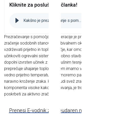
Kliknite za poslušanje članka!
Kakšno je prezračevanje s pomočjo rekuperacije?
7
:
30
Prezračevanje s pomočjo rekuperacije je prava izbira za
zračenje sodobnih stanovanj. V bivalnem okolju želimo
vzdrževati prijetno in toplo ozračje, kar omogočajo
učinkoviti ogrevalni sistemi. Sodobno stavbno pohištvo
dopolni izvrsten učinek z nepredušnim tesnjenjem, ki
preprečuje uhajanje toplote. S tem imamo v stanovanju
vedno prijetno temperaturo, ne moremo pa računati na
naravno kroženje zraka. Ker je tudi svež zrak ključna
komponenta visoke kakovosti bivanja, je treba zato
poskrbeti za aktivno zračenje.
Prenesi E-vodnik za preudaren nakup oken