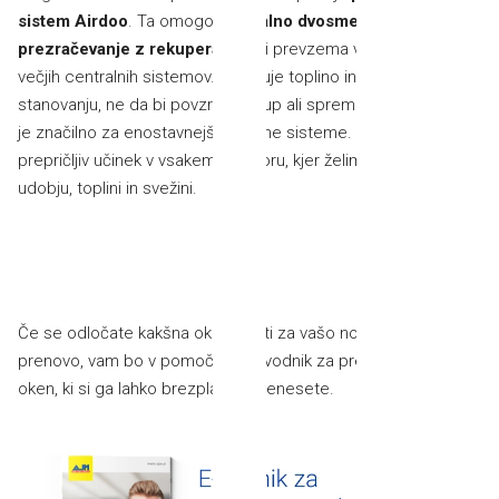
sistem Airdoo
. Ta omogoča
lokalno dvosmerno
prezračevanje z rekuperacijo
, ki prevzema vse prednosti
večjih centralnih sistemov. Vzdržuje toplino in svežino v
stanovanju, ne da bi povzročal hrup ali spremembe tlaka, kar
je značilno za enostavnejše lokalne sisteme. Tako bo nadvse
prepričljiv učinek v vsakem prostoru, kjer želimo uživati v
udobju, toplini in svežini.
Če se odločate kakšna okna kupiti za vašo novogradnjo ali
prenovo, vam bo v pomoč naš e-vodnik za preudaren nakup
oken, ki si ga lahko brezplačno prenesete.