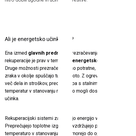
Ali je energetsko učinkovito?
Ena izmed
glavnih prednosti
prezračevanja s pomočjo
rekuperacije je prav v tem, da je
energetsko učinkovito.
Druge možnosti prezračevanja so potratne, saj ob izmenjavi
zraka v okolje spuščajo tudi toploto. Z ogrevanjem bo veliko
več dela in stroškov, predvsem pa s stalnim nihanjem
temperatur v stanovanju ne bomo mogli doseči prijetnega
učinka.
Rekuperacijski sistemi zadržujejo energijo v prostoru.
Preprečujejo toplotne izgube in vzdržujejo prijetno
temperaturo v stanovanju. Pripomorejo do optimalnega