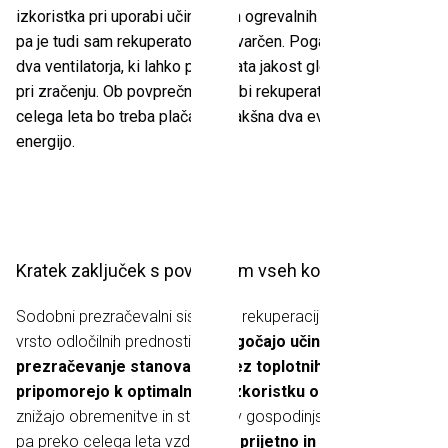
izkoristka pri uporabi učinkovitih ogrevalnih sistemov, hkrati
pa je tudi sam rekuperator zelo varčen. Poganjati je treba le
dva ventilatorja, ki lahko prilagajata jakost glede na potrebe
pri zračenju. Ob povprečni uporabi rekuperatorja preko
celega leta bo treba plačati le kakšna dva evra za električno
energijo.
Kratek zaključek s povzetkom vseh koristi
Sodobni prezračevalni sistemi z rekuperacijo imajo celo
vrsto odločilnih prednosti.
Omogočajo učinkovito
prezračevanje stanovanja brez toplotnih izgub in
pripomorejo k optimalnemu izkoristku ogrevanja.
Tako
znižajo obremenitve in stroške v gospodinjstvu. Predvsem
pa preko celega leta vzdržujejo
prijetno in udobno okolje