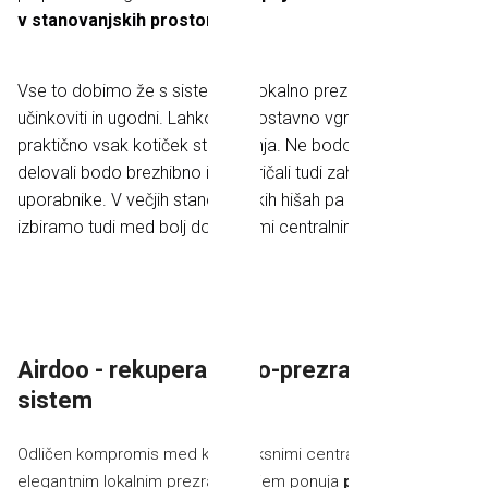
v stanovanjskih prostorih.
Vse to dobimo že s sistemi za lokalno prezračevanje. Ti so
učinkoviti in ugodni. Lahko jih enostavno vgradimo v
praktično vsak kotiček stanovanja. Ne bodo v napoto,
delovali bodo brezhibno in prepričali tudi zahtevnejše
uporabnike. V večjih stanovanjskih hišah pa vedno lahko
izbiramo tudi med bolj dovršenimi centralnimi sistemi.
Airdoo - rekuperacijsko-prezračevalni
sistem
Odličen kompromis med kompleksnimi centralnimi sistemi in
elegantnim lokalnim prezračevanjem ponuja
prezračevalni