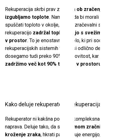
Rekuperacija skrbi prav za to, da
ob zračenju ne
izgubljamo toplote
. Namesto, da bi morali odpirati okna in
spuščati toploto v okolje, bo prezračevalni sistem z
rekuperacijo
zadržal toploto in jo s svežim zrakom vrnil
v prostor
. To je enostavno načelo, ki pri sodobnih
rekuperacijskih sistemih v praksi odlično deluje –
dosegamo tudi preko 90% učinkovitost, kar pomeni, da
zadržimo več kot 90% toplote v prostoru!
Kako deluje rekuperator in rekuperacija zraka?
Rekuperator ni kakšna posebej kompleksna ali draga
naprava. Deluje tako, da s
sistemom zračnikov vzdržuje
kroženje zraka
, hkrati pa zadržuje energijo, ki bi sicer ušla