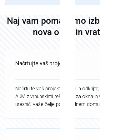
Naj vam pomagamo izbrati vaša
nova okna in vrata!
Načrtujte vaš projekt
Načrtujte vaš projekt z nami in odkrijte, kako lahko
AJM z vrhunskimi rešitvami za okna in vrata
uresniči vaše želje po popolnem domu.