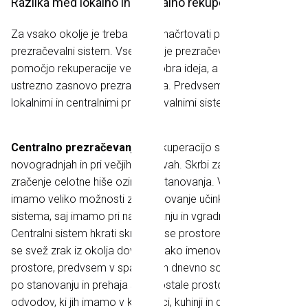
Razlika med lokalno in centralno rekuperacijo?
Za vsako okolje je treba dobro načrtovati pravi
prezračevalni sistem. Vsekakor je prezračevanje s
pomočjo rekuperacije vedno dobra ideja, a treba je izbrati
ustrezno zasnovo prezračevanja. Predvsem ločujemo med
lokalnimi in centralnimi prezračevalnimi sistemi.
Centralno prezračevanje
z rekuperacijo se uredi v
novogradnjah in pri večjih prenovah. Skrbi za učinkovito
zračenje celotne hiše oziroma stanovanja. V tem primeru
imamo veliko možnosti za oblikovanje učinkovitega
sistema, saj imamo pri načrtovanju in vgradnji proste roke.
Centralni sistem hkrati skrbi za vse prostore v hiši. Običajno
se svež zrak iz okolja dovaja v tako imenovane čiste
prostore, predvsem v spalnico in dnevno sobo. Zrak kroži
po stanovanju in prehaja skozi ostale prostore do
odvodov, ki jih imamo v kopalnici, kuhinji in drugih prostorih,