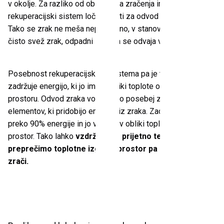
v okolje. Za razliko od običajnega zračenja ima
rekuperacijski sistem ločene poti za odvod in dovod zraka.
Tako se zrak ne meša neposredno, v stanovanje dobimo
čisto svež zrak, odpadni zrak pa se odvaja v okolje.
Posebnost rekuperacijskega sistema pa je ta, da učinkovito
zadržuje energijo, ki jo ima v obliki toplote ogrevan zrak v
prostoru. Odvod zraka vodi preko posebej zasnovanih
elementov, ki pridobijo energijo iz zraka. Zadržijo lahko
preko 90% energije in jo vračajo v obliki toplote nazaj v
prostor. Tako lahko
vzdržujemo prijetno temperaturo in
preprečimo toplotne izgube, prostor pa se nemoteno
zrači.