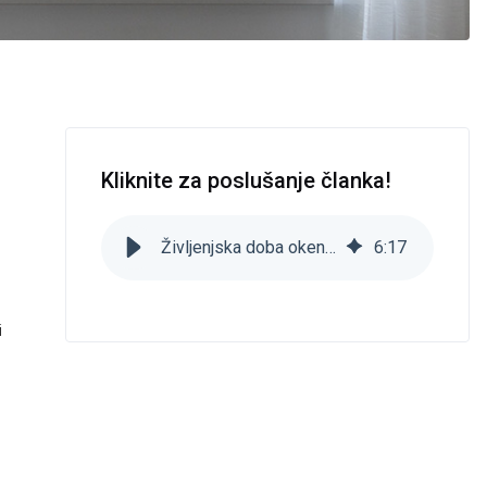
Kliknite za poslušanje članka!
Življenjska doba oken -Po koliko letih je potrebno zamenjati okna?
6
:
17
i