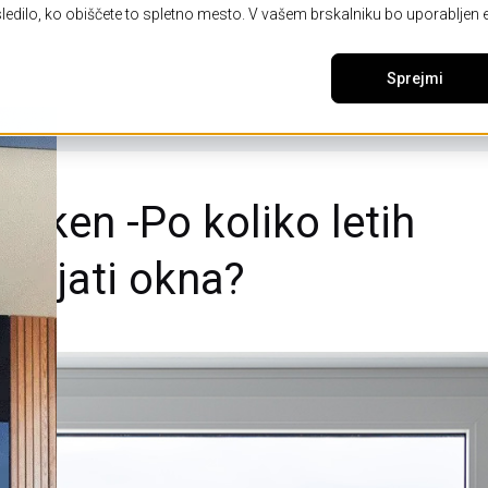
edilo, ko obiščete to spletno mesto. V vašem brskalniku bo uporabljen en
Sprejmi
Reference
Katalogi in prenosi
Navo
 oken -Po koliko letih
enjati okna?