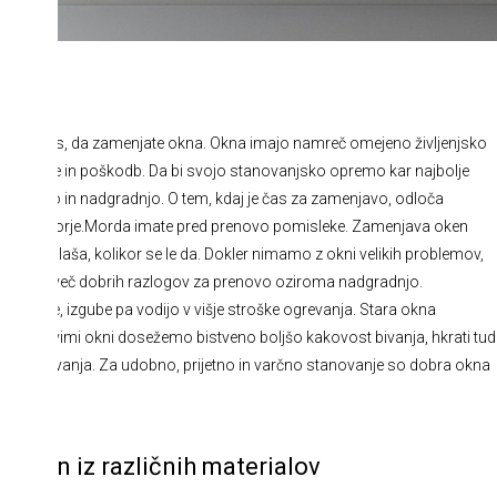
skrajni čas, da zamenjate okna. Okna imajo namreč omejeno življenjsko
sti, obrabe in poškodb. Da bi svojo stanovanjsko opremo kar najbolje
a prenovo in nadgradnjo. O tem, kdaj je čas za zamenjavo, odloča
uge faktorje.
Morda imate pred prenovo pomisleke. Zamenjava oken
sikdo odlaša, kolikor se le da. Dokler nimamo z okni velikih problemov,
o že prej več dobrih razlogov za prenovo oziroma nadgradnjo.
toplote, izgube pa vodijo v višje stroške ogrevanja. Stara okna
re. Z novimi okni dosežemo bistveno boljšo kakovost bivanja, hkrati tud
stroške ogrevanja. Za udobno, prijetno in varčno stanovanje so dobra okna
 oken iz različnih materialov