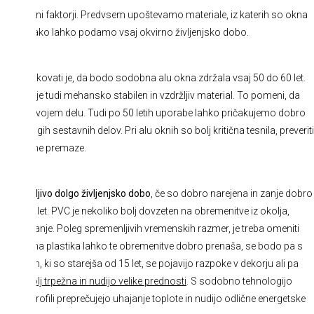
o različni faktorji. Predvsem upoštevamo materiale, iz katerih so okna
rabljamo. Tako lahko podamo vsaj okvirno življenjsko dobo.
ija
. Pričakovati je, da bodo sodobna alu okna zdržala vsaj 50 do 60 let.
e okolja, je tudi mehansko stabilen in vzdržljiv material. To pomeni, da
tve pri svojem delu. Tudi po 50 letih uporabe lahko pričakujemo dobro
anje drugih sestavnih delov. Pri alu oknih so bolj kritična tesnila, preveriti
 in zaščitne premaze.
resenetljivo dolgo življenjsko dobo
, če so dobro narejena in zanje dobro
0 do 50 let. PVC je nekoliko bolj dovzeten na obremenitve iz okolja,
UV sevanje. Poleg spremenljivih vremenskih razmer, je treba omeniti
Kvalitetna plastika lahko te obremenitve dobro prenaša, se bodo pa s
 oknih, ki so starejša od 15 let, se pojavijo razpoke v dekorju ali pa
go bolj trpežna in nudijo velike prednosti
. S sodobno tehnologijo
 PVC profili preprečujejo uhajanje toplote in nudijo odlične energetske