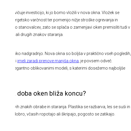
ih upravičuje investicijo, ki jo bomo vložili v nova okna. Vložek se
vljajo energetsko varčnost ter pomenijo nižje stroške ogrevanja in
dovoljstvo stanovalcev, zato se splača o zamenjavi oken premisliti tudi v
obrabe ali drugih znakov staranja.
meni veliko nadgradnjo. Nova okna so boljša v praktično vseh pogledih,
lek, da bi
imeli zaradi prenove manjša okna
,
je povsem odveč.
e med elegantno oblikovanimi modeli, s katerimi dosežemo najboljše
jenjska doba oken bliža koncu?
ob prvih znakih obrabe in staranja. Plastika se razbarva, les se suši in
 tesnijo dobro, včasih ropotajo ali škripajo, pogosto se zatikajo.