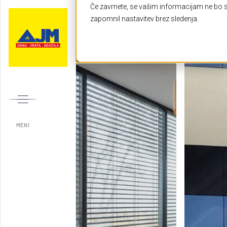
Če zavrnete, se vašim informacijam ne bo sl
zapomnil nastavitev brez sledenja.
Nasveti
Novice
Življenjska doba
je potrebno zam
MENI