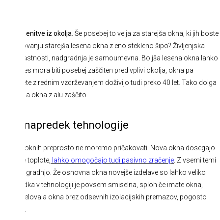
a obremenitve iz okolja
. Še posebej to velja za starejša okna, ki jih boste
jem stanovanju starejša lesena okna z eno stekleno šipo? Življenjska
 zelo slabe lastnosti, nadgradnja je samoumevna. Boljša lesena okna lahko
krbimo. Les mora biti posebej zaščiten pred vplivi okolja, okna pa
 kvalitete z rednim vzdrževanjem doživijo tudi preko 40 let. Tako dolga
na lesena okna z alu zaščito.
očiten napredek tehnologije
ri starejših oknih preprosto ne moremo pričakovati. Nova okna dosegajo
 uhajanje toplote
,
lahko omogočajo tudi pasivno zračenje
. Z vsemi temi
vičijo nadgradnjo. Že osnovna okna novejše izdelave so lahko veliko
i napredka v tehnologiji je povsem smiselna, sploh če imate okna,
amreč izdelovala okna brez odsevnih izolacijskih premazov, pogosto
o komoro.