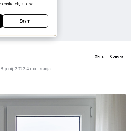
 piškotek, ki si bo
Zavrni
dila in priročniki
Okna
Obnova
.
8. junij, 2022
4 min branja