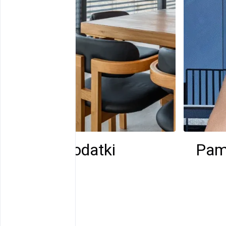
Senčila in dodatki
Pam