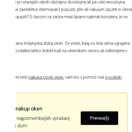
ev, ki je pri starejših oknih običajno dvoslojna ali pa celo enoslojna.
o dvoslojne zasteklitve (termopan) popusti, plin ali vakuum izpuhti in okna
 ta pojav opazili? S časom se začne med šipami nabirati kondens, ki ne
a pričakovana življenjska doba oken. Če veste, kdaj so bila okna vgrajena
rosto. Te podatke lahko dobite tudi na okenskem okviru ali odtisnjene v
 se boste lotili
nakupa novih oken
, vam bo v pomoč naš
e-vodnik!
udaren nakup oken
Prenesi
re na 11 najpomembejših vprašanj
ken za vaš dom.