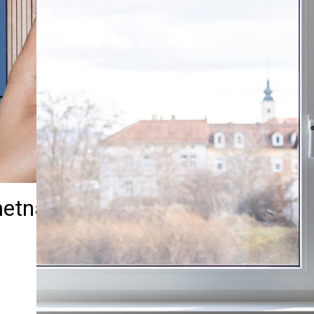
etna hiša I.Access